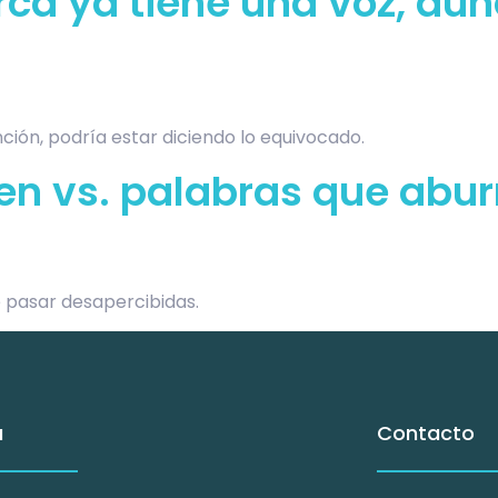
ca ya tiene una voz, au
nción, podría estar diciendo lo equivocado.
en vs. palabras que abur
 pasar desapercibidas.
ú
Contacto